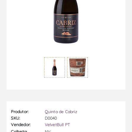
Produtor:
Quinta de Cabriz
SKU:
D0040
Vendedor:
VelvetBull PT
NV
Colheita