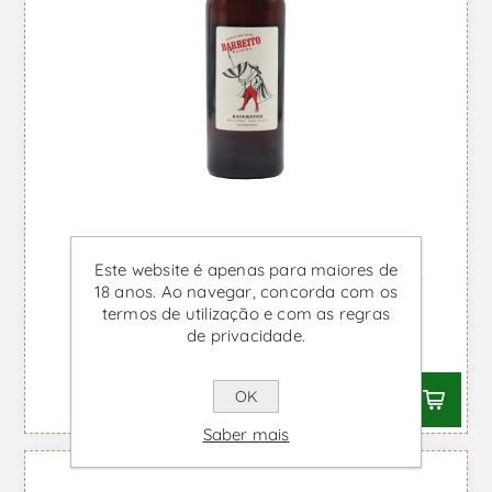
Este website é apenas para maiores de
Barbeito Rainwater Meio Seco -
18 anos. Ao navegar, concorda com os
Vinho da Madeira
termos de utilização e com as regras
de privacidade.
Desde €13,60 IVA incl.
OK
Saber mais