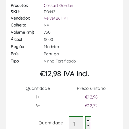
Produtor:
Cossart Gordon
SKU:
D0442
Vendedor:
VelvetBull PT
NV
Colheita
750
Volume (ml)
18.00
Álcool
Madeira
Região
Portugal
País
Vinho Fortificado
Tipo
€12,98 IVA incl.
Quantidade
Preço unitário
1+
€12,98
6+
€12,72
Quantidade: