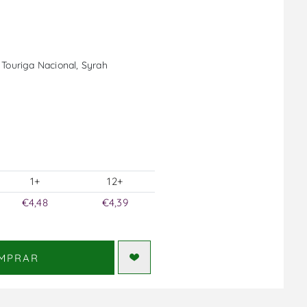
 Touriga Nacional, Syrah
1+
12+
€4,48
€4,39
MPRAR