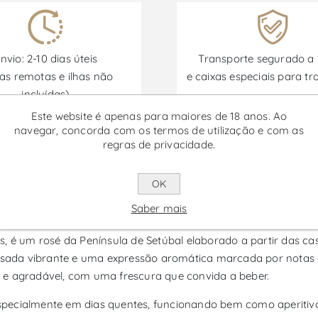
nvio: 2-10 dias úteis
Transporte segurado a
as remotas e ilhas não
e caixas especiais para tr
incluídas)
Este website é apenas para maiores de 18 anos. Ao
navegar, concorda com os termos de utilização e com as
regras de privacidade.
Promoções disponíveis de 30/06/2026 a 30/09/2026
OK
- Vinho Rosé
Saber mais
, é um rosé da Península de Setúbal elaborado a partir das ca
 rosada vibrante e uma expressão aromática marcada por nota
ve e agradável, com uma frescura que convida a beber.
pecialmente em dias quentes, funcionando bem como aperitivo