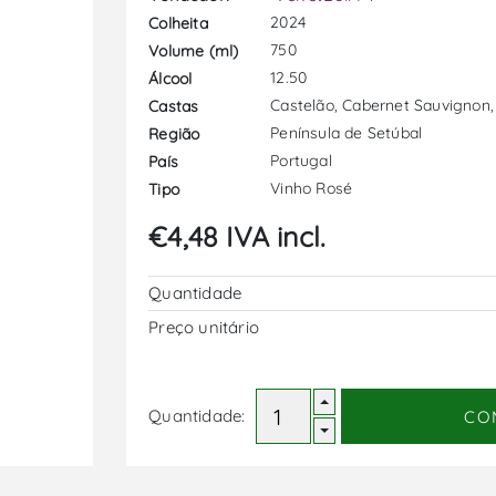
2024
Colheita
750
Volume (ml)
12.50
Álcool
Castelão, Cabernet Sauvignon,
Castas
Península de Setúbal
Região
Portugal
País
Vinho Rosé
Tipo
€4,48 IVA incl.
Quantidade
Preço unitário
Quantidade:
CO