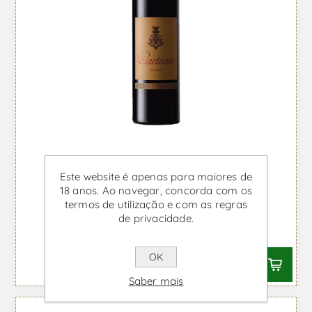
Este website é apenas para maiores de
18 anos. Ao navegar, concorda com os
termos de utilização e com as regras
Cartuxa Magnum - Vinho Tinto
de privacidade.
Desde €42,37 IVA incl.
OK
Saber mais