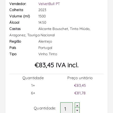
Vendedor:
VelvetBull PT
2023
Colheita
1500
Volume (ml)
14.50
Álcool
Alicante Bouschet, Tinta Miúda,
Castas
Aragonez, Touriga Nacional
Alentejo
Região
Portugal
País
Vinho Tinto
Tipo
€83,45 IVA incl.
Quantidade
Preço unitário
1+
€83,45
6+
€81,78
Quantidade: