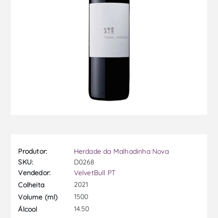
Produtor:
Herdade da Malhadinha Nova
SKU:
D0268
Vendedor:
VelvetBull PT
2021
Colheita
1500
Volume (ml)
14.50
Álcool