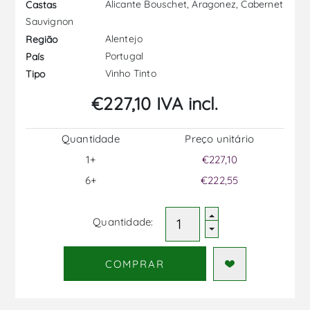
Alicante Bouschet, Aragonez, Cabernet
Castas
Sauvignon
Alentejo
Região
Portugal
País
Vinho Tinto
Tipo
€227,10 IVA incl.
Quantidade
Preço unitário
1+
€227,10
6+
€222,55
Quantidade:
COMPRAR