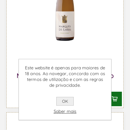
Este website é apenas para maiores de
18 anos. Ao navegar, concorda com os
Marquês de Lara - Vinho Branco
termos de utilização e com as regras
Desde €5,46 IVA incl.
de privacidade.
OK
Saber mais