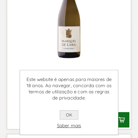
Este website é apenas para maiores de
Marquês de Lara Chardonnay -
18 anos. Ao navegar, concorda com os
termos de utilização e com as regras
Vinho Branco
de privacidade.
Desde €8,72 IVA incl.
OK
Saber mais