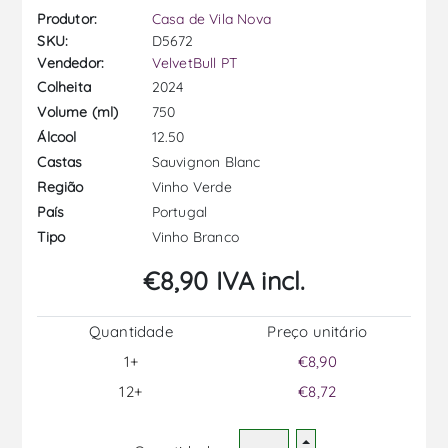
Produtor:
Casa de Vila Nova
SKU:
D5672
Vendedor:
VelvetBull PT
2024
Colheita
750
Volume (ml)
12.50
Álcool
Sauvignon Blanc
Castas
Vinho Verde
Região
Portugal
País
Vinho Branco
Tipo
€8,90 IVA incl.
Quantidade
Preço unitário
1+
€8,90
12+
€8,72