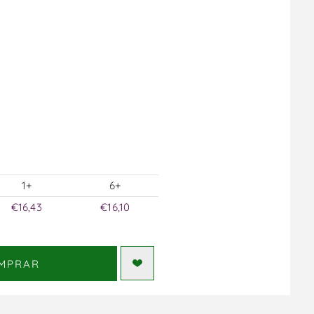
1+
6+
€16,43
€16,10
MPRAR