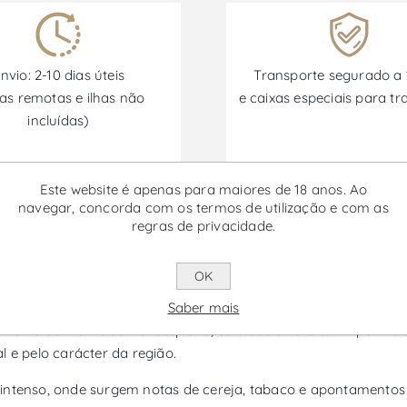
nvio: 2-10 dias úteis
Transporte segurado a
as remotas e ilhas não
e caixas especiais para tr
incluídas)
Este website é apenas para maiores de 18 anos. Ao
Promoções disponíveis de 30/06/2026 a 30/09/2026
navegar, concorda com os termos de utilização e com as
regras de privacidade.
ueira Sangiovese - Vinho Tinto
OK
nto do Alentejo produzido exclusivamente a partir da casta San
Saber mais
texto da Monte da Ravasqueira, esta casta revela um perfil dis
l e pelo carácter da região.
 intenso, onde surgem notas de cereja, tabaco e apontamento