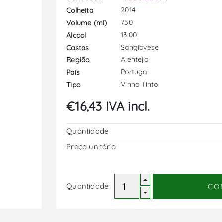
2014
Colheita
750
Volume (ml)
13.00
Álcool
Sangiovese
Castas
Alentejo
Região
Portugal
País
Vinho Tinto
Tipo
€16,43 IVA incl.
Quantidade
Preço unitário
Quantidade:
CO