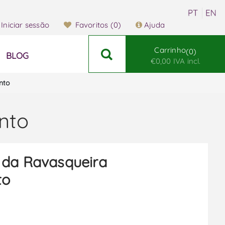
Iniciar sessão
Favoritos
(0)
Ajuda
Carrinho
0
BLOG
€0,00 IVA incl.
nto
nto
 da Ravasqueira
to