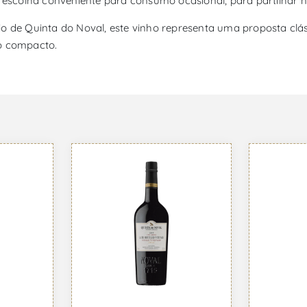
scolha conveniente para consumo ocasional, para partilhar nu
io de Quinta do Noval, este vinho representa uma proposta clá
to compacto.