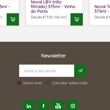
Noval LBV (não
5ml -
filtrado) 375ml - Vinho
Noval T
do Porto
375ml -
l.
Desde €13,10 IVA incl.
Desde €16
Newsletter
Subscrever
Cancelar subscrição