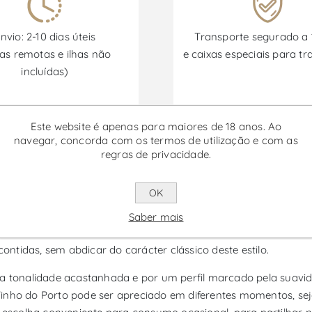
nvio: 2-10 dias úteis
Transporte segurado a
as remotas e ilhas não
e caixas especiais para tr
incluídas)
Este website é apenas para maiores de 18 anos. Ao
Promoções disponíveis de 30/06/2026 a 30/09/2026
navegar, concorda com os termos de utilização e com as
regras de privacidade.
ml - Vinho do Porto
OK
o da região de Porto e Douro, uma das zonas vitivinícolas ma
Saber mais
os de grande qualidade. Produzido por Quinta do Noval, este 
tidas, sem abdicar do carácter clássico deste estilo.
ua tonalidade acastanhada e por um perfil marcado pela suavida
Vinho do Porto pode ser apreciado em diferentes momentos, s