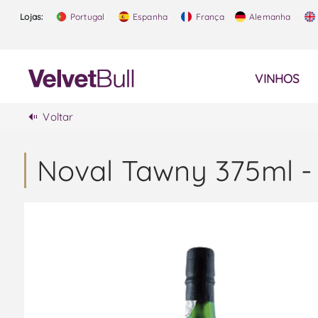
Lojas:
Portugal
Espanha
França
Alemanha
VINHOS
Voltar
Noval Tawny 375ml -