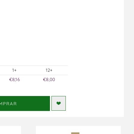
1+
12+
€8,16
€8,00
MPRAR