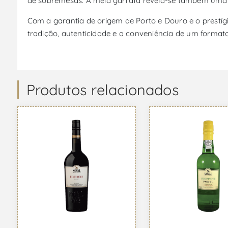
de sobremesas. A meia garrafa revela-se também uma e
Com a garantia de origem de Porto e Douro e o prestíg
tradição, autenticidade e a conveniência de um forma
Produtos relacionados