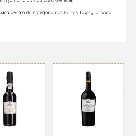
m jantar a dois ou para oferecer.
ssica dentro da categoria dos Portos Tawny, aliando