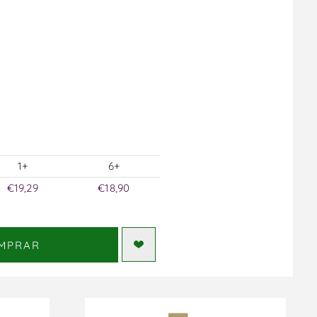
1+
6+
€19,29
€18,90
MPRAR