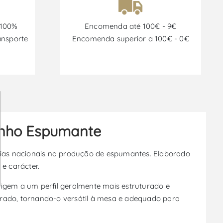
 100%
Encomenda até 100€ - 9€
ansporte
Encomenda superior a 100€ - 0€
Vinho Espumante
cias nacionais na produção de espumantes. Elaborado
e carácter.
rigem a um perfil geralmente mais estruturado e
librado, tornando-o versátil à mesa e adequado para