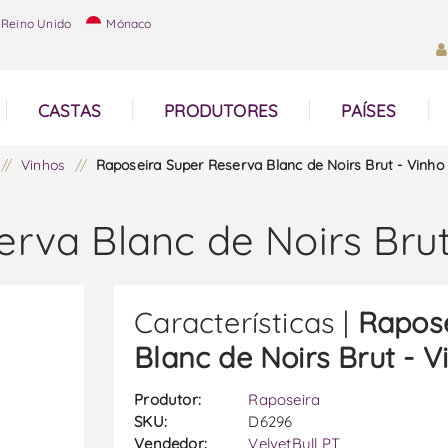
Reino Unido
Mónaco
CASTAS
PRODUTORES
PAÍSES
/
Vinhos
/
Raposeira Super Reserva Blanc de Noirs Brut - Vinh
erva Blanc de Noirs Bru
Características |
Rapose
Blanc de Noirs Brut - 
Produtor:
Raposeira
SKU:
D6296
Vendedor:
VelvetBull PT