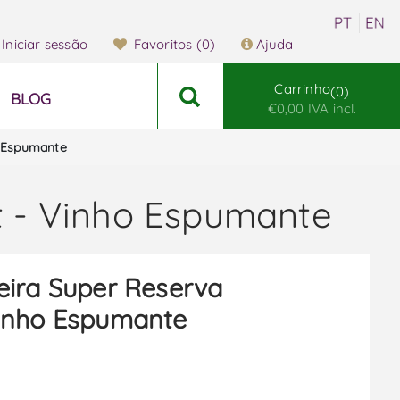
Iniciar sessão
Favoritos
(0)
Ajuda
Carrinho
0
BLOG
€0,00 IVA incl.
o Espumante
t - Vinho Espumante
ira Super Reserva
Vinho Espumante