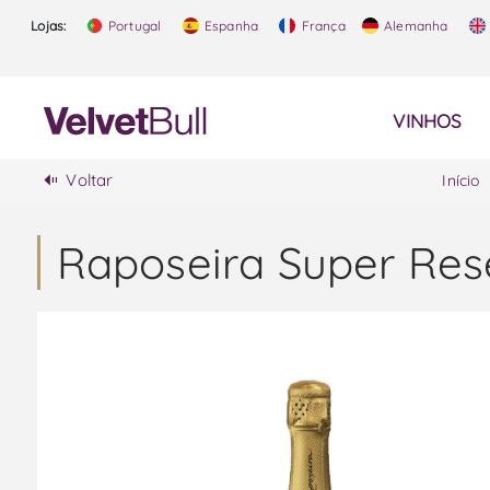
Lojas:
Portugal
Espanha
França
Alemanha
VINHOS
Voltar
Início
Raposeira Super Res