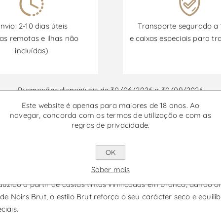
nvio: 2-10 dias úteis
Transporte segurado a
as remotas e ilhas não
e caixas especiais para tr
incluídas)
Promoções disponíveis de 30/06/2026 a 30/09/2026
Este website é apenas para maiores de 18 anos. Ao
navegar, concorda com os termos de utilização e com as
regras de privacidade.
 Reserva Blanc de Noirs Brut - 
vinho espumante da região de Távora-Varosa, uma das referên
OK
nta dentro da gama da marca, combinando elegância, frescura 
Saber mais
zido a partir de castas tintas vinificadas em branco, dando o
e Noirs Brut, o estilo Brut reforça o seu carácter seco e equi
ciais.