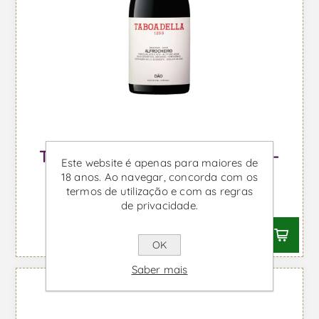
Taboadella Reserva Alfrocheiro -
Este website é apenas para maiores de
Vinho Tinto
18 anos. Ao navegar, concorda com os
termos de utilização e com as regras
Desde €15,67 IVA incl.
de privacidade.
OK
Saber mais