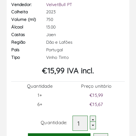
Vendedor:
VelvetBull PT
2023
Colheita
750
Volume (ml)
13.00
Álcool
Jaen
Castas
Dão e Lafões
Região
Portugal
País
Vinho Tinto
Tipo
€15,99 IVA incl.
Quantidade
Preço unitário
1+
€15,99
6+
€15,67
Quantidade: