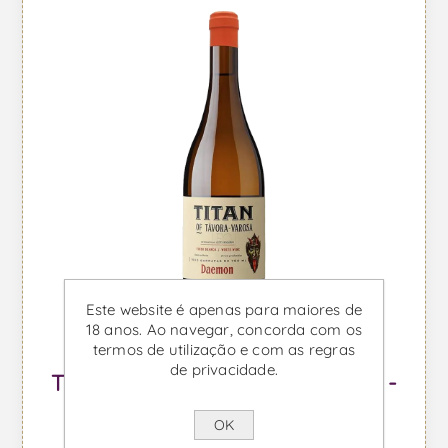
Este website é apenas para maiores de
18 anos. Ao navegar, concorda com os
termos de utilização e com as regras
de privacidade.
Titan of Tavora Varosa Daemon -
Vinho Branco
OK
Desde €20,04 IVA incl.