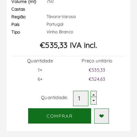
750
Volume (ml)
Castas
Távora-Varosa
Região
Portugal
País
Vinho Branco
Tipo
€535,33 IVA incl.
Quantidade
Preço unitário
1+
€535,33
6+
€524,63
Quantidade:
COMPRAR