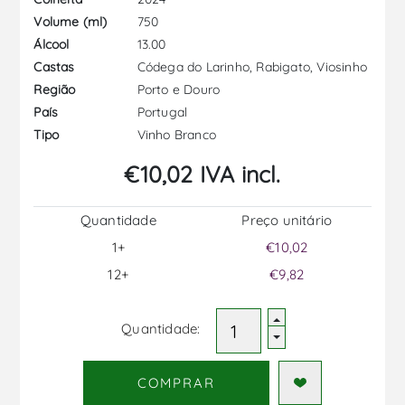
750
Volume (ml)
13.00
Álcool
Códega do Larinho, Rabigato, Viosinho
Castas
Porto e Douro
Região
Portugal
País
Vinho Branco
Tipo
€10,02 IVA incl.
Quantidade
Preço unitário
1+
€10,02
12+
€9,82
Quantidade:
COMPRAR