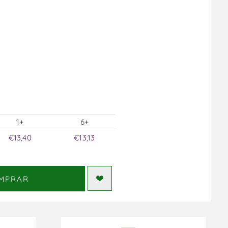
1+
6+
€13,40
€13,13
MPRAR