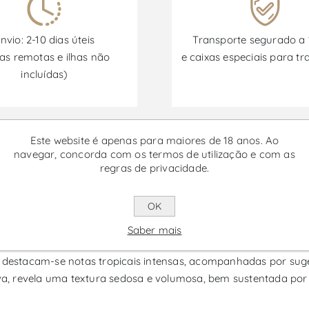
nvio: 2-10 dias úteis
Transporte segurado a
as remotas e ilhas não
e caixas especiais para tr
incluídas)
Promoções disponíveis de 30/06/2026 a 30/09/2026
Este website é apenas para maiores de 18 anos. Ao
navegar, concorda com os termos de utilização e com as
regras de privacidade.
m Verdelho - Vinho Branco
OK
sta de Verdelho da região do Alentejo, produzido por Herdade
Saber mais
stacam-se notas tropicais intensas, acompanhadas por sugestõ
, revela uma textura sedosa e volumosa, bem sustentada por u