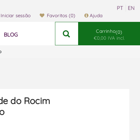
Iniciar sessão
Favoritos
(0)
Ajuda
Carrinho
0
BLOG
€0,00 IVA incl.
o
de do Rocim
o