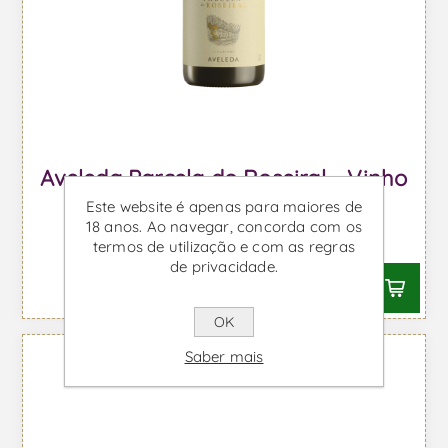
Aveleda Parcela do Roseiral - Vinho
Branco
Este website é apenas para maiores de
18 anos. Ao navegar, concorda com os
Desde €21,07 IVA incl.
termos de utilização e com as regras
de privacidade.
OK
Saber mais