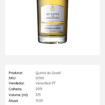
Produtor:
Quinta do Gradil
SKU:
D1195
Vendedor:
VelvetBull PT
2015
Colheita
375
Volume (ml)
13.00
Álcool