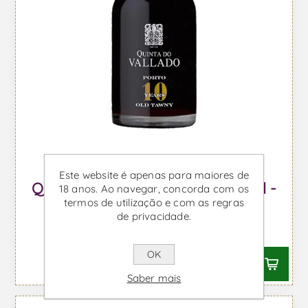
Este website é apenas para maiores de
Quinta do Vallado 10 Anos 500ml -
18 anos. Ao navegar, concorda com os
termos de utilização e com as regras
Vinho do Porto
de privacidade.
Desde €22,03 IVA incl.
OK
Saber mais