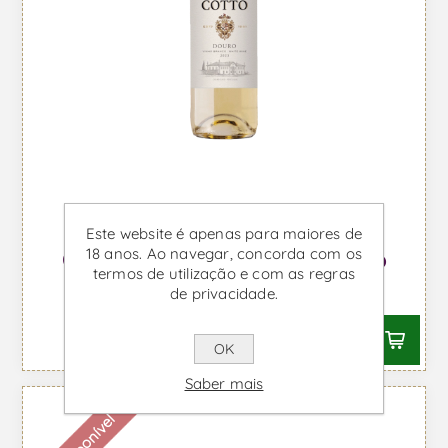
Este website é apenas para maiores de
18 anos. Ao navegar, concorda com os
Quinta do Côtto - Vinho Branco
termos de utilização e com as regras
Desde €7,04 IVA incl.
de privacidade.
OK
Saber mais
Indisponível