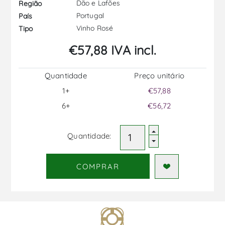
Dão e Lafões
Região
Portugal
País
Vinho Rosé
Tipo
€57,88 IVA incl.
Quantidade
Preço unitário
1+
€57,88
6+
€56,72
Quantidade:
COMPRAR