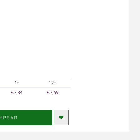
1+
12+
€7,84
€7,69
MPRAR