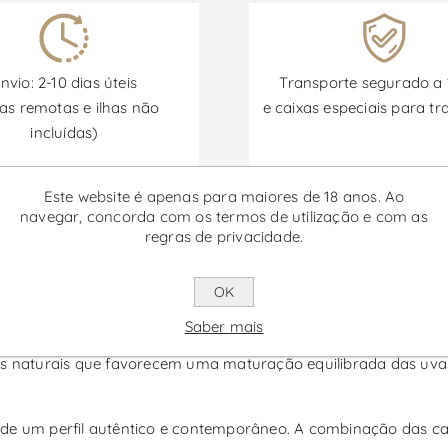
nvio: 2-10 dias úteis
Transporte segurado a
as remotas e ilhas não
e caixas especiais para tr
incluídas)
Este website é apenas para maiores de 18 anos. Ao
Promoções disponíveis de 30/06/2026 a 30/09/2026
navegar, concorda com os termos de utilização e com as
regras de privacidade.
 - Vinho Tinto
OK
Saber mais
gião da Beira Interior, produzido por Beyra a partir das castas 
ões naturais que favorecem uma maturação equilibrada das uva
vés de um perfil autêntico e contemporâneo. A combinação das c