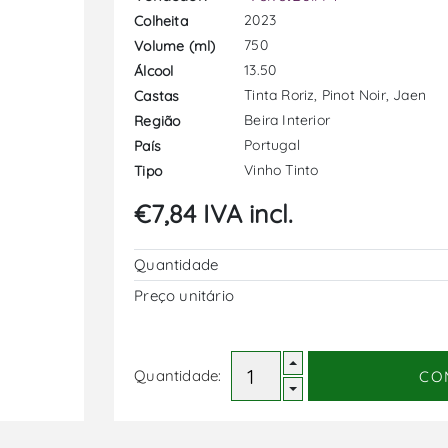
2023
Colheita
750
Volume (ml)
13.50
Álcool
Tinta Roriz, Pinot Noir, Jaen
Castas
Beira Interior
Região
Portugal
País
Vinho Tinto
Tipo
€7,84 IVA incl.
Quantidade
Preço unitário
Quantidade:
CO