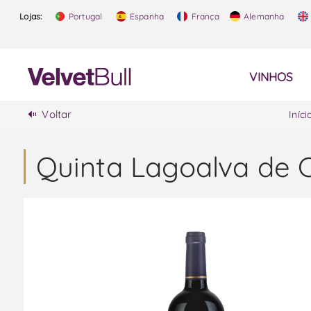
Lojas:
Portugal
Espanha
França
Alemanha
VINHOS
Voltar
Iníci
Quinta Lagoalva de 