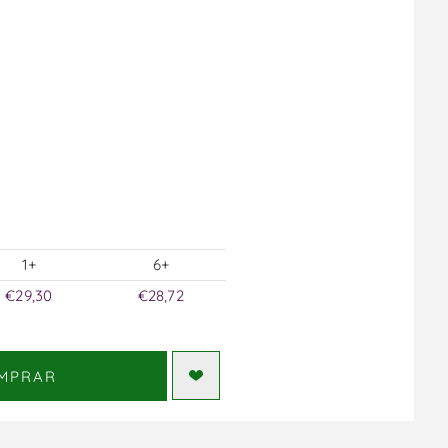
1+
6+
€29,30
€28,72
MPRAR