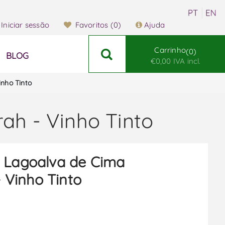
Iniciar sessão
Favoritos
(0)
Ajuda
Carrinho
0
BLOG
€0,00 IVA incl.
inho Tinto
ah - Vinho Tinto
 Lagoalva de Cima
 Vinho Tinto