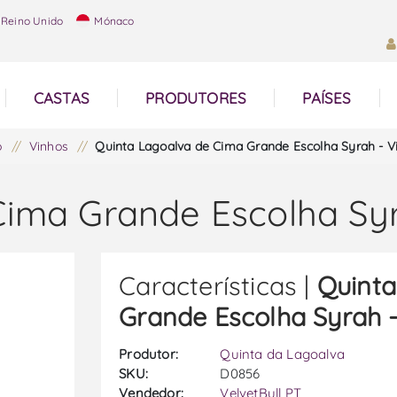
Reino Unido
Mónaco
CASTAS
PRODUTORES
PAÍSES
o
/
Vinhos
/
Quinta Lagoalva de Cima Grande Escolha Syrah - V
Cima Grande Escolha Syr
Características |
Quinta
Grande Escolha Syrah -
Produtor:
Quinta da Lagoalva
SKU:
D0856
Vendedor:
VelvetBull PT