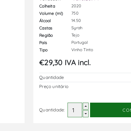
2020
Colheita
750
Volume (ml)
14.50
Álcool
Syrah
Castas
Tejo
Região
Portugal
País
Vinho Tinto
Tipo
€29,30 IVA incl.
Quantidade
Preço unitário
Quantidade:
CO