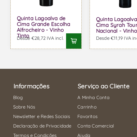
Quinta Lagoalva de
Quinta Lagoalva
Cima Grande Escolha
Cima Syrah Tou
Alfrocheiro - Vinho
Nacional - Vinho
Tinto
Desde €28,72 IVA incl.
Desde €11,19 IVA inc
Informações
Serviço ao Cliente
Blog
A Minha Conta
Sobre Nós
Carrinho
Newsletter e Redes Sociais
Favoritos
Declaração de Privacidade
Conta Comercial
Termos e Condições
Ajuda